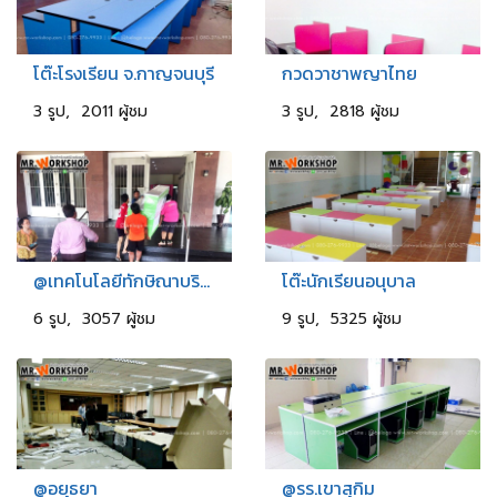
โต๊ะโรงเรียน จ.กาญจนบุรี
กวดวาชาพญาไทย
3 รูป, 2011 ผู้ชม
3 รูป, 2818 ผู้ชม
@เทคโนโลยีทักษิณาบริหารธรุกิจ
โต๊ะนักเรียนอนุบาล
6 รูป, 3057 ผู้ชม
9 รูป, 5325 ผู้ชม
@อยุธยา
@รร.เขาสุกิม